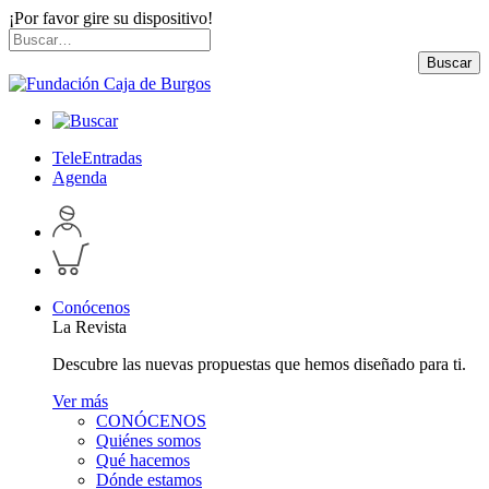
¡Por favor gire su dispositivo!
Skip
Buscar
to
por:
Buscar
content
TeleEntradas
Agenda
Acceder
a
Inspeccionar
perfil
carrito
personal
Conócenos
La Revista
Descubre las nuevas propuestas que hemos diseñado para ti.
Ver más
CONÓCENOS
Quiénes somos
Qué hacemos
Dónde estamos