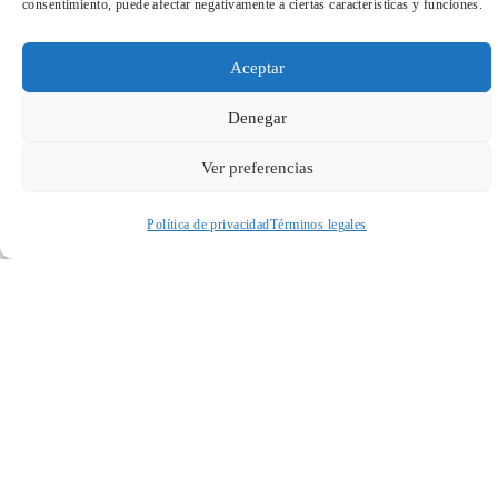
consentimiento, puede afectar negativamente a ciertas características y funciones.
Aceptar
Denegar
Suscríbete a
Ver preferencias
nuestra Newsletter
Política de privacidad
Términos legales
Acceder a perfil personal
Inspeccionar carrito
Educación
Cultura
Todas
Social
Empresarial
Salud