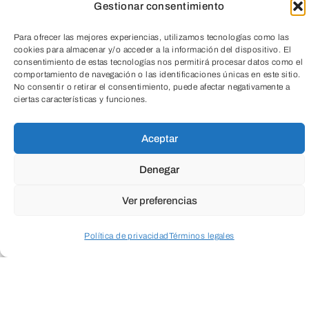
Gestionar consentimiento
Para ofrecer las mejores experiencias, utilizamos tecnologías como las
Charla | Reconexión: volver a lo que vale
cookies para almacenar y/o acceder a la información del dispositivo. El
consentimiento de estas tecnologías nos permitirá procesar datos como el
comportamiento de navegación o las identificaciones únicas en este sitio.
Estamos viviendo una era con avances
No consentir o retirar el consentimiento, puede afectar negativamente a
ciertas características y funciones.
tecnológicos sin precedentes, y al mismo
TeleEntradas
tiempo, rodeados de estímulos,
Aceptar
notificaciones y ritmos frenéticos que a
Denegar
menudo nos llevan a la dispersión y
desconexión interna.
Ver preferencias
Política de privacidad
Términos legales
Hoy más que nunca, necesitamos
aprender a estar con nuestras
Acceder a perfil personal
Inspeccionar carrito
emociones, entender cómo funcionan
nuestra mente y nuestro cuerpo para