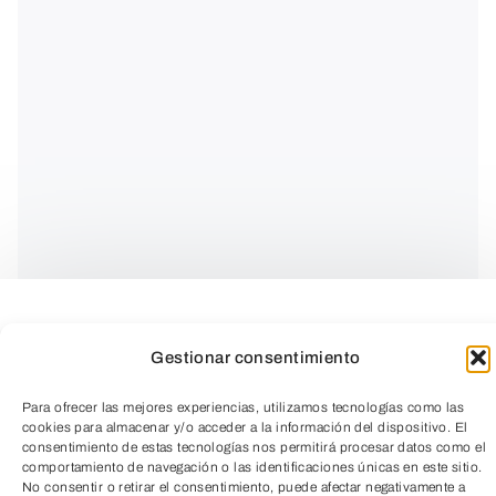
El proyecto Deep Hang nace de la
Gestionar consentimiento
inquietud de estos dos músicos
Para ofrecer las mejores experiencias, utilizamos tecnologías como las
burgaleses por crear una música
cookies para almacenar y/o acceder a la información del dispositivo. El
consentimiento de estas tecnologías nos permitirá procesar datos como el
totalmente original basada en la
comportamiento de navegación o las identificaciones únicas en este sitio.
sonoridad del instrumento de percusión
No consentir o retirar el consentimiento, puede afectar negativamente a