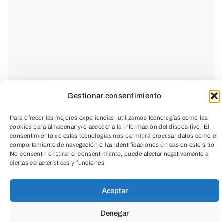
Gestionar consentimiento
Para ofrecer las mejores experiencias, utilizamos tecnologías como las
cookies para almacenar y/o acceder a la información del dispositivo. El
consentimiento de estas tecnologías nos permitirá procesar datos como el
comportamiento de navegación o las identificaciones únicas en este sitio.
CLUB DE LECTURA
:
Los erizos leen
No consentir o retirar el consentimiento, puede afectar negativamente a
ciertas características y funciones.
TeleEntradas
Espacio para el desarrollo personal
Aceptar
fundamentado en la lectura, comentario y
Denegar
aplicación de textos inspiradores.