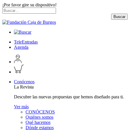
¡Por favor gire su dispositivo!
Skip
Buscar
to
por:
Buscar
content
TeleEntradas
Agenda
Acceder
a
Inspeccionar
perfil
carrito
personal
Conócenos
La Revista
Descubre las nuevas propuestas que hemos diseñado para ti.
Ver más
CONÓCENOS
Quiénes somos
Qué hacemos
Dónde estamos