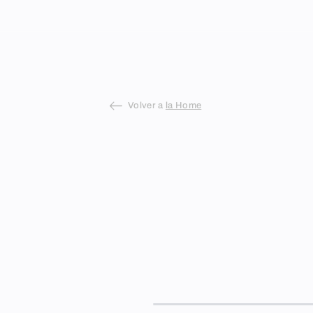
Skip
to
content
Volver a
la Home