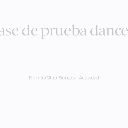
ase de prueba dance 
En
interClub Burgos
|
Actividad