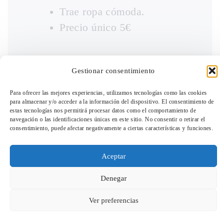
Trae ropa cómoda.
Precio único 5€
Gestionar consentimiento
Para ofrecer las mejores experiencias, utilizamos tecnologías como las cookies
para almacenar y/o acceder a la información del dispositivo. El consentimiento de
estas tecnologías nos permitirá procesar datos como el comportamiento de
navegación o las identificaciones únicas en este sitio. No consentir o retirar el
consentimiento, puede afectar negativamente a ciertas características y funciones.
TeleEntradas
Aceptar
Una sesión pensada para mujeres que
Denegar
desean aliviar tensiones, mejorar la
Ver preferencias
movilidad y sentirse más ligeras. A través