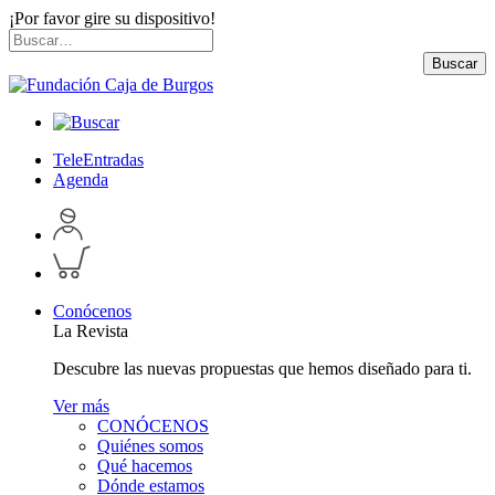
¡Por favor gire su dispositivo!
Skip
Buscar
to
por:
Buscar
content
TeleEntradas
Agenda
Acceder
a
Inspeccionar
perfil
carrito
personal
Conócenos
La Revista
Descubre las nuevas propuestas que hemos diseñado para ti.
Ver más
CONÓCENOS
Quiénes somos
Qué hacemos
Dónde estamos