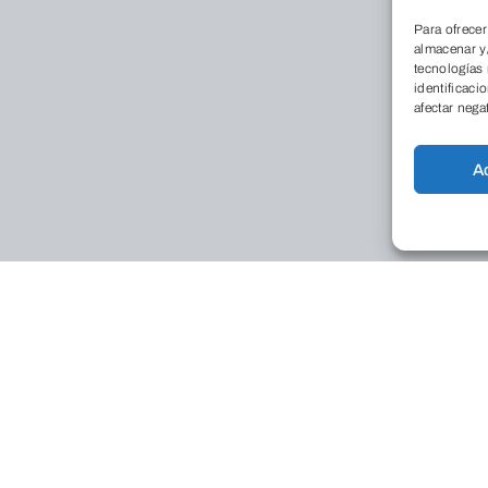
Para ofrecer
almacenar y/
tecnologías
identificaci
afectar nega
A
Conóce