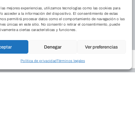
 las mejores experiencias, utilizamos tecnologías como las cookies para
o acceder a la información del dispositivo. El consentimiento de estas
 nos permitirá procesar datos como el comportamiento de navegación o las
ones únicas en este sitio. No consentir o retirar el consentimiento, puede
tivamente a ciertas características y funciones.
ceptar
Denegar
Ver preferencias
Política de privacidad
Términos legales
nos
Foro Solidario
Quiénes somos
Residencia
Dónde estamos
Cordia
La Revista
Medio Ambiente
Trabaja con