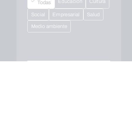
Educación
Cultura
Todas
Social
Empresarial
Salud
Medio ambiente
Cuando envíes estarás aceptando los
usos y
condiciones
ENVIAR