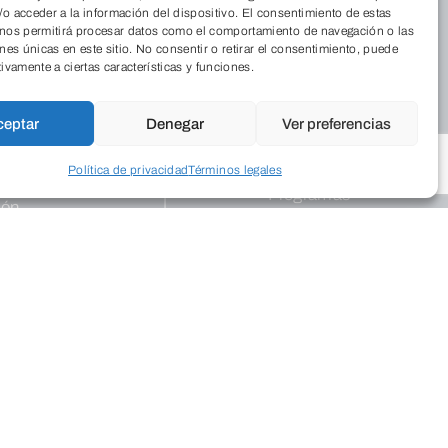
o acceder a la información del dispositivo. El consentimiento de estas
nos
Foro Solidario
 nos permitirá procesar datos como el comportamiento de navegación o las
Quiénes somos
Residencia
ones únicas en este sitio. No consentir o retirar el consentimiento, puede
tivamente a ciertas características y funciones.
Dónde estamos
Cordia
La Revista
Medio Ambiente
ceptar
Denegar
Ver preferencias
Trabaja con
Aulas de Medio
nosotros
Ambiente
Política de privacidad
Términos legales
Programas
ión
Publicaciones
Colegios
Programa
Empresarial
Educa
Programas de
apoyo
Dinamismo
Programación
Empresarial
cultural
Palacio
Centros
Saldañuela
Exposiciones