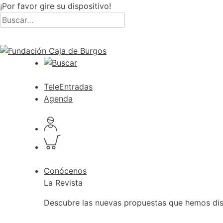
¡Por favor gire su dispositivo!
Skip
Buscar
to
por:
content
TeleEntradas
Agenda
Acceder
a
Inspeccionar
perfil
carrito
personal
Conócenos
La Revista
Descubre las nuevas propuestas que hemos dis