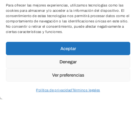
Para ofrecer las mejores experiencias, utilizamos tecnologías como las
cookies para almacenar y/o acceder a la información del dispositivo. El
consentimiento de estas tecnologías nos permitirá procesar datos como el
comportamiento de navegación o las identificaciones únicas en este sitio.
No consentir o retirar el consentimiento, puede afectar negativamente a
Las
setas no son plantas ni animales
y lo
ciertas características y funciones.
TeleEntradas
que vemos sobre la tierra es solo una
pequeña parte. Debajo del suelo viven
Aceptar
escondidas muchas “raíces” llamadas
Denegar
micelio
, que forman una red mágica bajo
Ver preferencias
nuestros pies.
Política de privacidad
Términos legales
Hay setas rojas, amarillas, naranjas…
Acceder a perfil personal
Inspeccionar carrito
incluso
azules y moradas
. Algunas
parecen paraguas, otras estrellas, y otras
¡cerebros o pelotas!