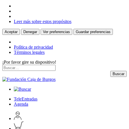
Leer más sobre estos propósitos
Aceptar
Denegar
Ver preferencias
Guardar preferencias
Política de privacidad
Términos legales
¡Por favor gire su dispositivo!
Skip
Buscar
to
por:
Buscar
content
TeleEntradas
Agenda
Acceder
a
Inspeccionar
perfil
carrito