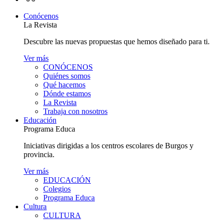
personal
Conócenos
La Revista
Descubre las nuevas propuestas que hemos diseñado para ti.
Ver más
CONÓCENOS
Quiénes somos
Qué hacemos
Dónde estamos
La Revista
Trabaja con nosotros
Educación
Programa Educa
Iniciativas dirigidas a los centros escolares de Burgos y
provincia.
Ver más
EDUCACIÓN
Colegios
Programa Educa
Cultura
CULTURA