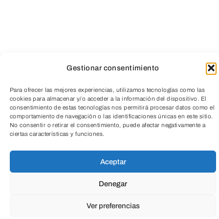
Competencia Personal, Social y de
Aprender a Aprender
Gestionar consentimiento
Para ofrecer las mejores experiencias, utilizamos tecnologías como las
¿QUÉ?
cookies para almacenar y/o acceder a la información del dispositivo. El
consentimiento de estas tecnologías nos permitirá procesar datos como el
comportamiento de navegación o las identificaciones únicas en este sitio.
TeleEntradas
A través de recorridos sensoriales,
No consentir o retirar el consentimiento, puede afectar negativamente a
ciertas características y funciones.
dinámicas grupales y juegos
participativos, el alumnado descubre y
Aceptar
experimenta las diferentes sensaciones
Denegar
que le proporcionan los sentidos: vista, ,
gusto, oído, tacto y olfato. Se recurre a
Ver preferencias