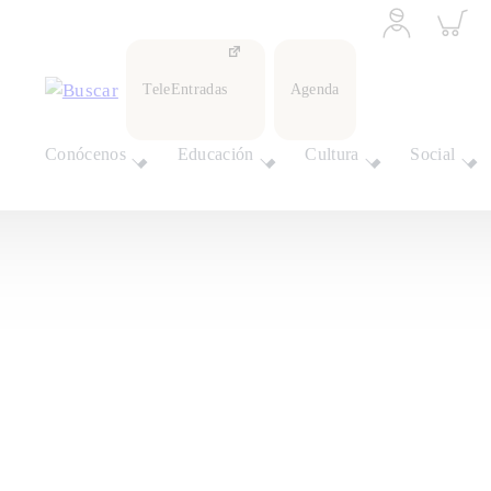
Acceder
Inspeccio
a
carrito
perfil
personal
TeleEntradas
Agenda
Conócenos
Educación
Cultura
Social