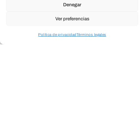
Denegar
Ver preferencias
Política de privacidad
Términos legales
Acceder a perfil personal
Inspeccionar carrito
Cuando envíes estarás aceptando los
usos y
condiciones
ENVIAR