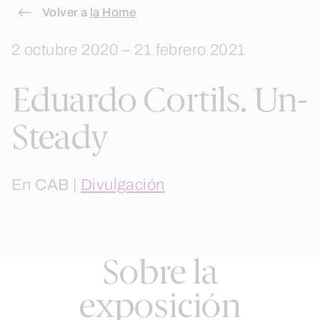
Skip
Volver a
la Home
to
2 octubre 2020 – 21 febrero 2021
content
Eduardo Cortils. Un-
Steady
En
CAB
|
Divulgación
Sobre la
exposición