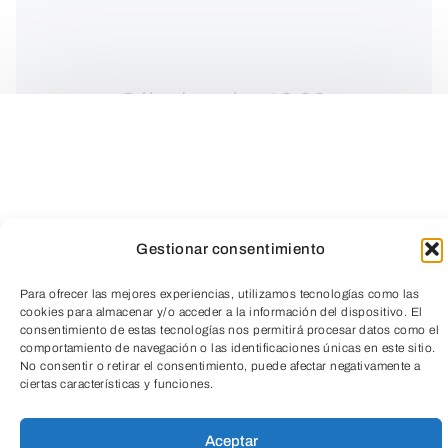
Sábados a las 13:00 y
18:30h y domingos a las
13:00h.
Gestionar consentimiento
Para ofrecer las mejores experiencias, utilizamos tecnologías como las
cookies para almacenar y/o acceder a la información del dispositivo. El
consentimiento de estas tecnologías nos permitirá procesar datos como el
comportamiento de navegación o las identificaciones únicas en este sitio.
TeleEntradas
No consentir o retirar el consentimiento, puede afectar negativamente a
ciertas características y funciones.
Aceptar