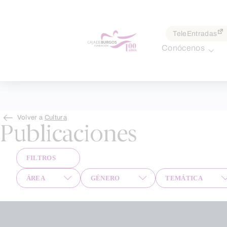
por:
TeleEntradas
Conócenos
Skip
Volver a
Cultura
to
Publicaciones
content
FILTROS
ÁREA
GÉNERO
TEMÁTICA