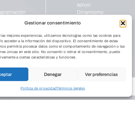
apoyo
ogramación
Dinamismo
tural
Empresarial
Gestionar consentimiento
ntros
Palacio
posiciones
Saldañuela
 las mejores experiencias, utilizamos tecnologías como las cookies para
o acceder a la información del dispositivo. El consentimiento de estas
blicaciones
Salud
 nos permitirá procesar datos como el comportamiento de navegación o las
InterClubes
ones únicas en este sitio. No consentir o retirar el consentimiento, puede
ro Solidario
Recrea +60
tivamente a ciertas características y funciones.
ceptar
Denegar
Ver preferencias
Política de privacidad
Términos legales
Política de cookies
Política de privacidad
Área privada