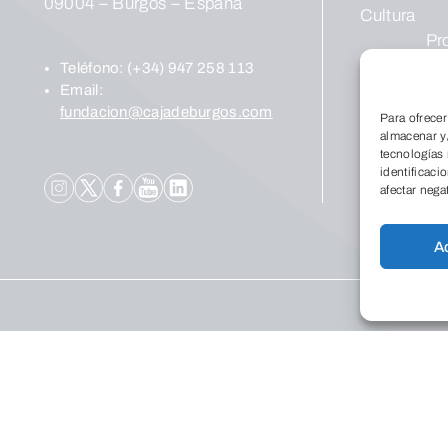
09004 – Burgos – España
Cultura
Pr
cul
Teléfono:
(+34) 947 258 113
Ce
Email:
fundacion@cajadeburgos.com
Ex
Para ofrecer
almacenar y/
Pu
tecnologías
Social
identificaci
Fo
afectar nega
A
Sala de prensa
Términos legales
Canal de denuncias