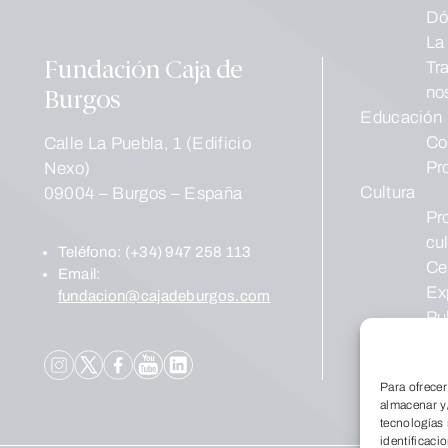
Dó
La
Tr
Fundación Caja de
no
Burgos
Educación
Co
Calle La Puebla, 1 (Edificio
Pr
Nexo)
Cultura
09004 – Burgos – España
Pr
cul
Teléfono:
(+34) 947 258 113
Ce
Email:
Ex
fundacion@cajadeburgos.com
Pu
Social
Fo
Para ofrecer
almacenar y/
tecnologías
identificaci