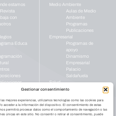
nde estamos
Medio Ambiente
 Revista
Aulas de Medio
abaja con
Ambiente
sotros
Programas
Publicaciones
legios
Empresarial
ograma Educa
Programas de
apoyo
ogramación
Dinamismo
tural
Empresarial
ntros
Palacio
posiciones
Saldañuela
blicaciones
Salud
InterClubes
Gestionar consentimiento
ro Solidario
Recrea +60
 las mejores experiencias, utilizamos tecnologías como las cookies para
o acceder a la información del dispositivo. El consentimiento de estas
 nos permitirá procesar datos como el comportamiento de navegación o las
ones únicas en este sitio. No consentir o retirar el consentimiento, puede