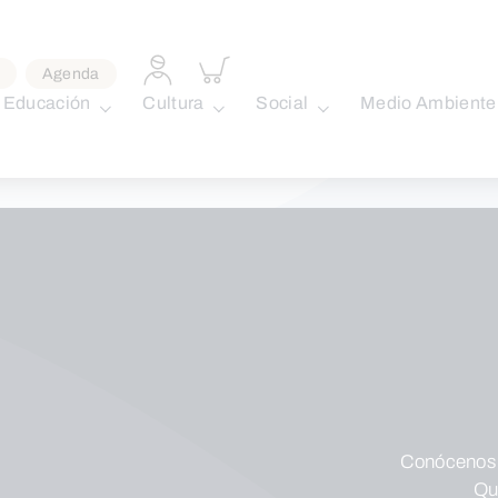
Acceder
Inspeccionar
Agenda
a
carrito
perfil
Educación
Cultura
Social
Medio Ambiente
personal
Conócenos
Qu