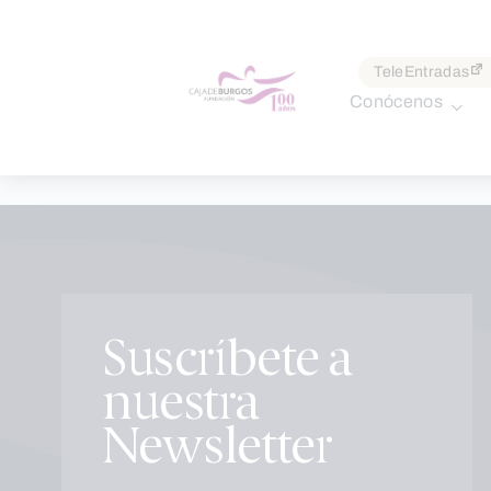
por:
TeleEntradas
Conócenos
Skip
to
content
Suscríbete a
nuestra
Newsletter