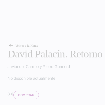
Skip
Volver a
la Home
David Palacín. Retorno 
to
content
Javier del Campo y Pierre Gonnord
No disponible actualmente
8 €
COMPRAR