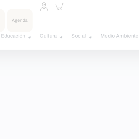
Acceder
Inspeccionar
a
carrito
perfil
personal
Agenda
Educación
Cultura
Social
Medio Ambiente