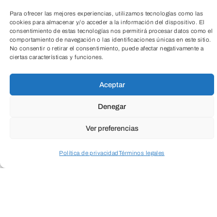
Para ofrecer las mejores experiencias, utilizamos tecnologías como las
cookies para almacenar y/o acceder a la información del dispositivo. El
consentimiento de estas tecnologías nos permitirá procesar datos como el
comportamiento de navegación o las identificaciones únicas en este sitio.
No consentir o retirar el consentimiento, puede afectar negativamente a
ciertas características y funciones.
TeleEntradas
Aceptar
Denegar
Ver preferencias
Celebra la Navidad creando tu propia
corona natural con ramas, verdes, frutos
Política de privacidad
Términos legales
y texturas que reflejan la esencia del
Acceder a perfil personal
Inspeccionar carrito
invierno. Un espacio para conectar con la
naturaleza, disfrutar del proceso creativo
y dar vida a una pieza única y artesanal.