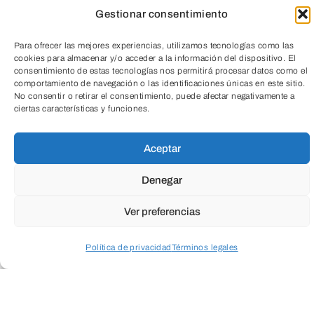
Gestionar consentimiento
Para ofrecer las mejores experiencias, utilizamos tecnologías como las
cookies para almacenar y/o acceder a la información del dispositivo. El
consentimiento de estas tecnologías nos permitirá procesar datos como el
comportamiento de navegación o las identificaciones únicas en este sitio.
No consentir o retirar el consentimiento, puede afectar negativamente a
ciertas características y funciones.
TeleEntradas
Aceptar
Denegar
Consulta nuestra revista de
Ver preferencias
programación y conoce todas las
Política de privacidad
Términos legales
propuestas sociales y culturales que
tenemos para ti. Una oferta diversa y
Acceder a perfil personal
Inspeccionar carrito
para todos los públicos que se renueva