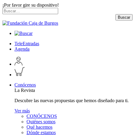
¡Por favor gire su dispositivo!
Skip
Buscar
to
por:
Buscar
content
TeleEntradas
Agenda
Acceder
a
Inspeccionar
perfil
carrito
personal
Conócenos
La Revista
Descubre las nuevas propuestas que hemos diseñado para ti.
Ver más
CONÓCENOS
Quiénes somos
Qué hacemos
Dónde estamos