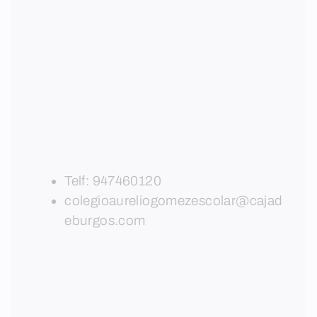
Telf:
947460120
colegioaureliogomezescolar@cajad
eburgos.com