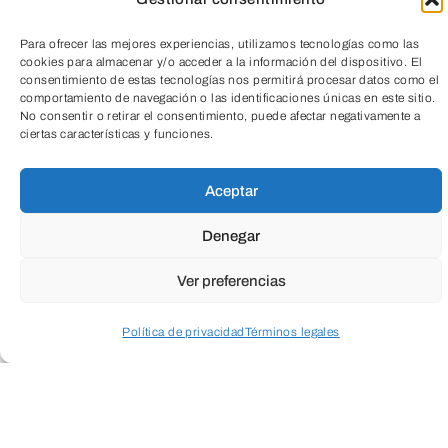
TeleEntradas
desarrollo económico y social, apoyando
a los emprendedores en su camino hacia
Para ofrecer las mejores experiencias, utilizamos tecnologías como las
cookies para almacenar y/o acceder a la información del dispositivo. El
el éxito.
consentimiento de estas tecnologías nos permitirá procesar datos como el
comportamiento de navegación o las identificaciones únicas en este sitio.
No consentir o retirar el consentimiento, puede afectar negativamente a
Y, en el centro de todo, situamos a las
ciertas características y funciones.
personas
, poniendo el foco en su
Aceptar
bienestar, su crecimiento y su capacidad
de adaptación, asegurando su desarrollo
Denegar
pleno y contribuyendo al éxito colectivo.
Ver preferencias
QUIÉNES SOMOS
Política de privacidad
Términos legales
Acceder a perfil personal
Inspeccionar carrito
Nuestras herramientas