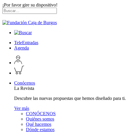
¡Por favor gire su dispositivo!
Skip
Buscar
to
por:
content
TeleEntradas
Agenda
Acceder
a
Inspeccionar
perfil
carrito
personal
Conócenos
La Revista
Descubre las nuevas propuestas que hemos diseñado para ti.
Ver más
CONÓCENOS
Quiénes somos
Qué hacemos
Dónde estamos