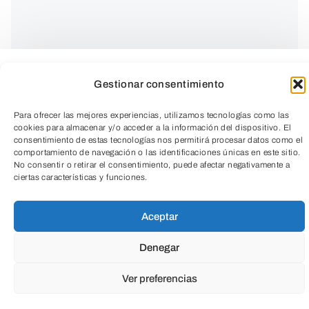
Gestionar consentimiento
Para ofrecer las mejores experiencias, utilizamos tecnologías como las
cookies para almacenar y/o acceder a la información del dispositivo. El
consentimiento de estas tecnologías nos permitirá procesar datos como el
comportamiento de navegación o las identificaciones únicas en este sitio.
La roboterapia es una intervención no
No consentir o retirar el consentimiento, puede afectar negativamente a
ciertas características y funciones.
farmacológica que consiste en el uso de
TeleEntradas
robots, dotados de inteligencia artificial y
Aceptar
múltiples sensores que les permite
Denegar
comportarse e interactuar con las
personas como si se tratara de un ser
Ver preferencias
vivo. Estudios recientes han demostrado