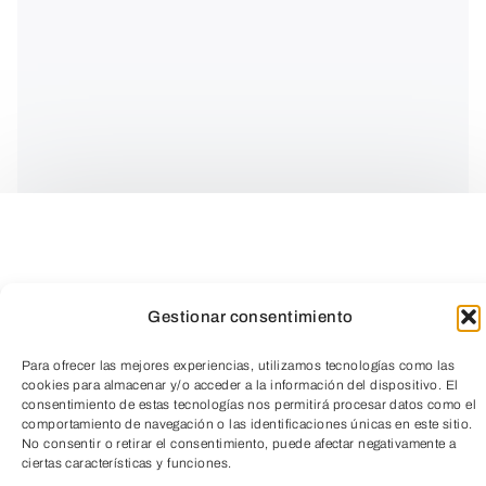
Gestionar consentimiento
Para ofrecer las mejores experiencias, utilizamos tecnologías como las
cookies para almacenar y/o acceder a la información del dispositivo. El
Dirección
Lula Ali Ismail
Guion
Lula Ali
consentimiento de estas tecnologías nos permitirá procesar datos como el
comportamiento de navegación o las identificaciones únicas en este sitio.
Ismail
,
Alexandra Ramniceanu
,
Marc
No consentir o retirar el consentimiento, puede afectar negativamente a
TeleEntradas
Wels
Música
Philippe Jakko
ciertas características y funciones.