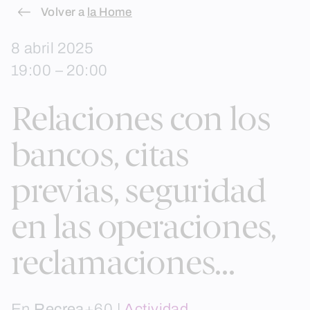
Skip
Volver a
la Home
to
8 abril 2025
content
19:00 – 20:00
Relaciones con los
bancos, citas
previas, seguridad
en las operaciones,
reclamaciones…
En
Recrea
+60 |
Actividad