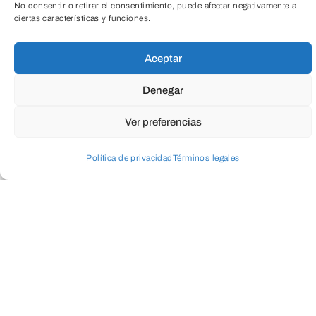
ENVIAR
No consentir o retirar el consentimiento, puede afectar negativamente a
ciertas características y funciones.
TeleEntradas
Aceptar
Denegar
Ver preferencias
Política de privacidad
Términos legales
Acceder a perfil personal
Inspeccionar carrito