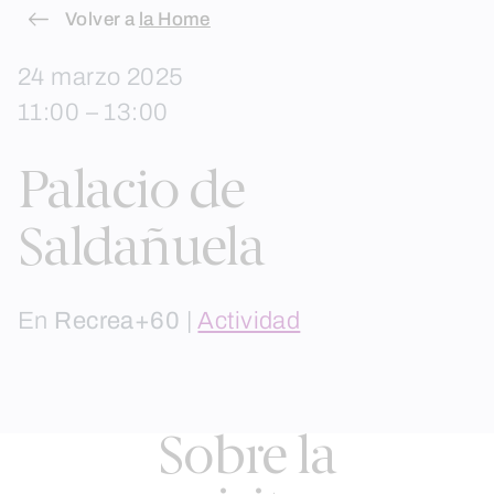
Skip
Volver a
la Home
to
24 marzo 2025
content
11:00 – 13:00
Palacio de
Saldañuela
En
Recrea+60
|
Actividad
Sobre la