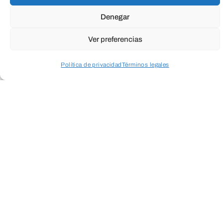
Denegar
Ver preferencias
ENVIAR
Política de privacidad
Términos legales
Acceder a perfil personal
Inspeccionar carrito