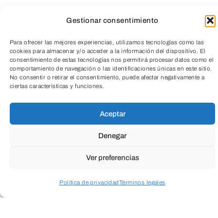
Gestionar consentimiento
CICLO
SEGURIDAD ECONÓMICA
Para ofrecer las mejores experiencias, utilizamos tecnologías como las
cookies para almacenar y/o acceder a la información del dispositivo. El
consentimiento de estas tecnologías nos permitirá procesar datos como el
comportamiento de navegación o las identificaciones únicas en este sitio.
Aprende a cuidar tu economía con el
No consentir o retirar el consentimiento, puede afectar negativamente a
Banco de España
ciertas características y funciones.
TeleEntradas
Aceptar
Finanzas en tiempos de incertidumbre.
Denegar
El Banco de España impulsa un Plan de
Ver preferencias
Educación Financiera para mejorar la
cultura financiera y ayudar a gestionar las
Política de privacidad
Términos legales
finanzas de forma responsable.
Acceder a perfil personal
Inspeccionar carrito