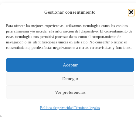
Cuando envíes estarás aceptando los
usos y condiciones
Gestionar consentimiento
Para ofrecer las mejores experiencias, utilizamos tecnologías como las cookies
para almacenar y/o acceder a la información del dispositivo. El consentimiento de
estas tecnologías nos permitirá procesar datos como el comportamiento de
navegación o las identificaciones únicas en este sitio. No consentir o retirar el
consentimiento, puede afectar negativamente a ciertas características y funciones.
TeleEntradas
Aceptar
Denegar
ENVIAR
Ver preferencias
Política de privacidad
Términos legales
Acceder a perfil personal
Inspeccionar carrito