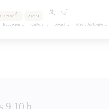
Acceder
Inspeccionar
a
carrito
leEntradas
Agenda
perfil
personal
Educación
Cultura
Social
Medio Ambiente
s 9.10 h.