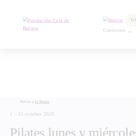
por:
Te
Conócenos
Skip
Volver a
la Home
to
1 – 31 octubre 2025
content
Pilates lunes y miércole