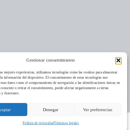
Gestionar consentimiento
nos
Residencia
Quiénes somos
Cordia
las mejores experiencias, utilizamos tecnologías como las cookies para almacenar
Dónde estamos
 la información del dispositivo. El consentimiento de estas tecnologías nos
Medio Ambiente
cesar datos como el comportamiento de navegación o las identificaciones únicas en
La Revista
o consentir o retirar el consentimiento, puede afectar negativamente a ciertas
Aulas de Medio
Trabaja con
s y funciones.
Ambiente
nosotros
Programas
ceptar
Denegar
Ver preferencias
Publicaciones
ón
Colegios
Política de privacidad
Términos legales
Empresarial
Programa Educa