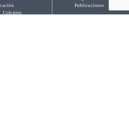
Publicaciones
cación
Colegios
Empresarial
Programa Educa
Programas de
apoyo
tura
Dinamismo
Programación
Empresarial
cultural
Palacio
Centros
Saldañuela
Exposiciones
Publicaciones
Salud
InterClubes
ial
Recrea +60
Foro Solidario