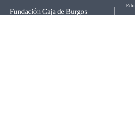
Edu
Fundación Caja de Burgos
Calle La Puebla, 1 (Edificio Nexo)
Cul
09004 – Burgos – España
Teléfono:
(+34) 947 258 113
Email:
fundacion@cajadeburgos.com
Soc