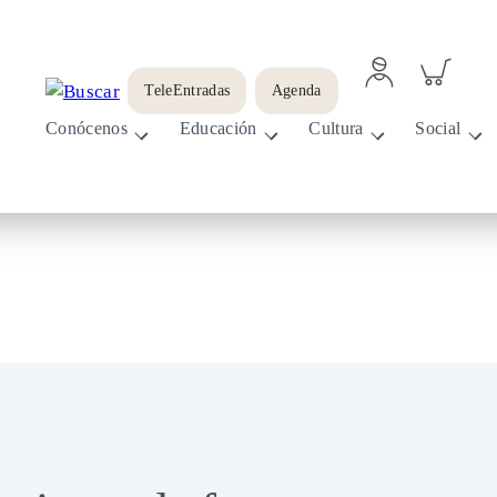
Acceder
Inspeccionar
a
carrito
TeleEntradas
Agenda
perfil
personal
Conócenos
Educación
Cultura
Social