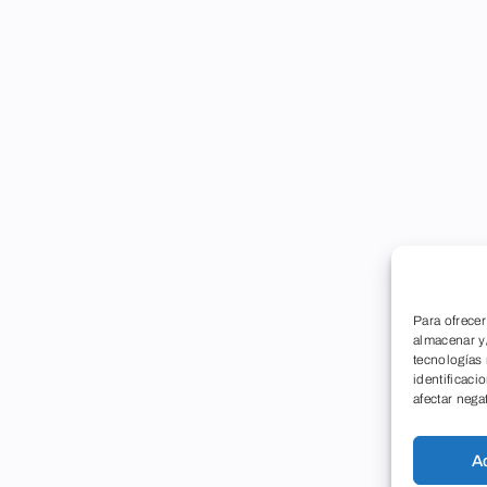
Para ofrecer
almacenar y/
tecnologías
identificaci
afectar nega
A