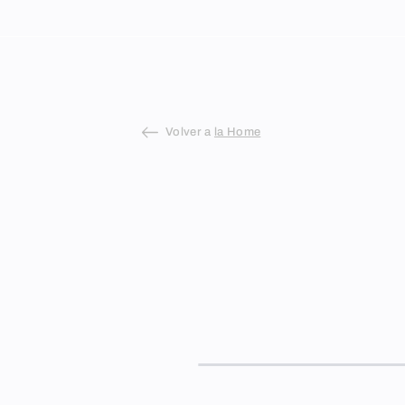
Skip
to
content
Volver a
la Home