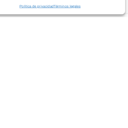
Política de privacidad
Términos legales
e se centra en tonificar y fortalecer
erpo: glúteos, abdominales y piernas. A
, como sentadillas, zancadas y
os músculos de forma intensiva,