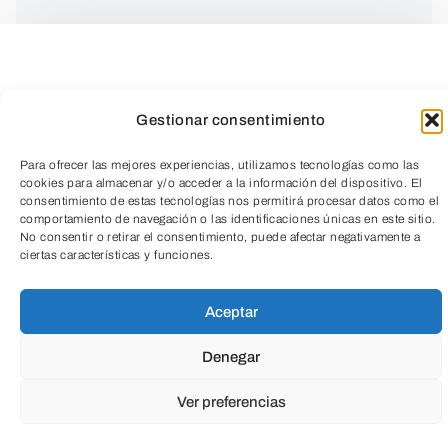
Gestionar consentimiento
Para ofrecer las mejores experiencias, utilizamos tecnologías como las
cookies para almacenar y/o acceder a la información del dispositivo. El
consentimiento de estas tecnologías nos permitirá procesar datos como el
comportamiento de navegación o las identificaciones únicas en este sitio.
No consentir o retirar el consentimiento, puede afectar negativamente a
Este taller está orientado a personas que
TeleEntradas
ciertas características y funciones.
desean avanzar en las técnicas culinarias
Aceptar
y llevar sus habilidades a un nivel más
alto. Partiendo de las bases de la cocina,
Denegar
nos centraremos en aprender a crear
Ver preferencias
composiciones más sofisticadas y
equilibradas en nuestros platos,