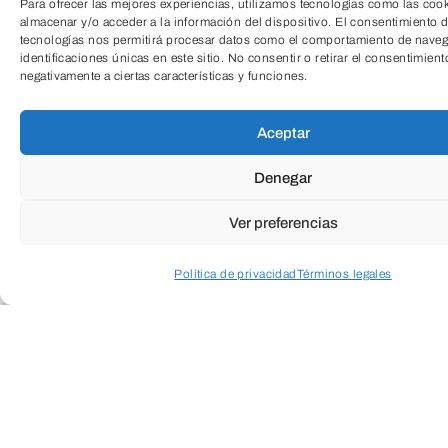
Para ofrecer las mejores experiencias, utilizamos tecnologías como las coo
almacenar y/o acceder a la información del dispositivo. El consentimiento d
tecnologías nos permitirá procesar datos como el comportamiento de naveg
identificaciones únicas en este sitio. No consentir o retirar el consentimient
negativamente a ciertas características y funciones.
TeleEntrada
Aceptar
Denegar
Ver preferencias
Política de privacidad
Términos legales
Acceder a perfil personal
Inspeccionar carrito
Suscríbete a
nuestra