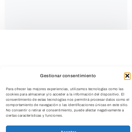
Gestionar consentimiento
Para ofrecer las mejores experiencias, utilizamos tecnologías como las
cookies para almacenar y/o acceder a la información del dispositivo. El
consentimiento de estas tecnologías nos permitirá procesar datos como el
La visita a la
Estación Depuradora de
comportamiento de navegación o las identificaciones únicas en este sitio.
TeleEntradas
Aguas Residuales (EDAR) de
No consentir o retirar el consentimiento, puede afectar negativamente a
ciertas características y funciones.
Burgos
ofrece una oportunidad única
para conocer qué ocurre con el agua