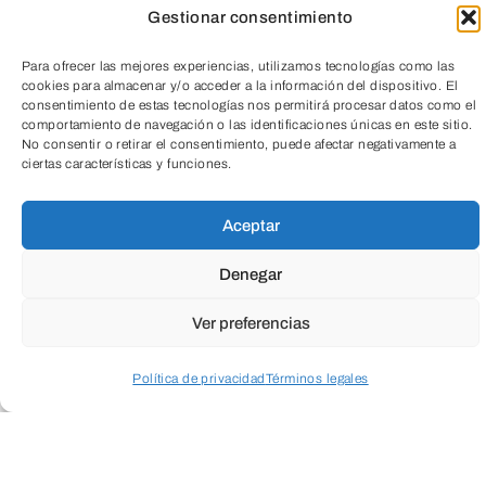
Gestionar consentimiento
Para ofrecer las mejores experiencias, utilizamos tecnologías como las
cookies para almacenar y/o acceder a la información del dispositivo. El
consentimiento de estas tecnologías nos permitirá procesar datos como el
comportamiento de navegación o las identificaciones únicas en este sitio.
No consentir o retirar el consentimiento, puede afectar negativamente a
ciertas características y funciones.
TeleEntradas
Cuando envíes estarás aceptando los
usos y
condiciones
Aceptar
Denegar
Ver preferencias
Política de privacidad
Términos legales
Acceder a perfil personal
Inspeccionar carrito
ENVIAR