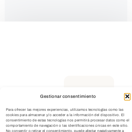
DESTINATARIOS
3.º a 6.º de Primaria
LUGAR DE REALIZACIÓN
Sala de exposiciones del Aula de Medio
Gestionar consentimiento
Ambiente
La visita guiada se complementa con un
Para ofrecer las mejores experiencias, utilizamos tecnologías como las
TeleEntradas
cookies para almacenar y/o acceder a la información del dispositivo. El
pequeño recorrido por el entorno cercano
consentimiento de estas tecnologías nos permitirá procesar datos como el
comportamiento de navegación o las identificaciones únicas en este sitio.
para la observación de pequeños
No consentir o retirar el consentimiento, puede afectar negativamente a