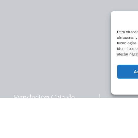
Para ofrecer
almacenar y/
tecnologías
identificaci
Conócenos
afectar nega
Qu
Dó
A
La
Tr
no
Fundación Caja de
Burgos
Educación
Co
Calle La Puebla, 1 (Edificio
Pr
Nexo)