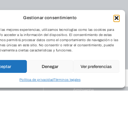
Gestionar consentimiento
 las mejores experiencias, utilizamos tecnologías como las cookies para
o acceder a la información del dispositivo. El consentimiento de estas
 nos permitirá procesar datos como el comportamiento de navegación o las
ones únicas en este sitio. No consentir o retirar el consentimiento, puede
Residencia
tivamente a ciertas características y funciones.
iénes somos
Cordia
nde estamos
ceptar
Denegar
Ver preferencias
 Revista
Medio Ambiente
abaja con
Política de privacidad
Términos legales
Aulas de Medio
sotros
Ambiente
Programas
Publicaciones
legios
ograma Educa
Empresarial