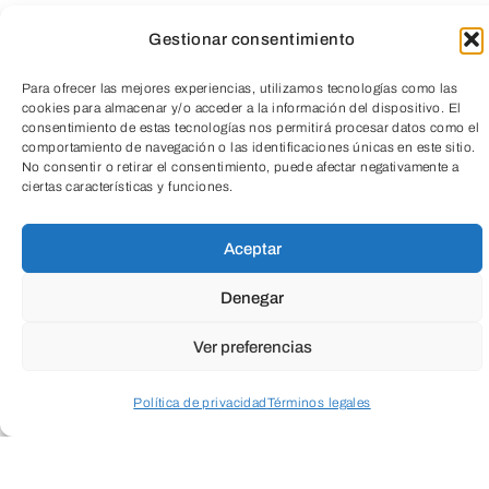
Gestionar consentimiento
Cuando envíes estarás aceptando los
usos y
Para ofrecer las mejores experiencias, utilizamos tecnologías como las
condiciones
cookies para almacenar y/o acceder a la información del dispositivo. El
consentimiento de estas tecnologías nos permitirá procesar datos como el
comportamiento de navegación o las identificaciones únicas en este sitio.
No consentir o retirar el consentimiento, puede afectar negativamente a
TeleEntradas
ciertas características y funciones.
Aceptar
Denegar
Ver preferencias
ENVIAR
Política de privacidad
Términos legales
Acceder a perfil personal
Inspeccionar carrito