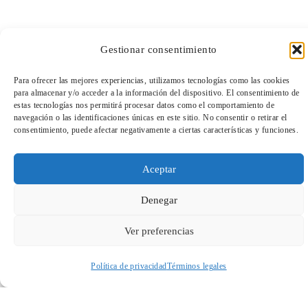
Gestionar consentimiento
Para ofrecer las mejores experiencias, utilizamos tecnologías como las cookies
para almacenar y/o acceder a la información del dispositivo. El consentimiento de
TeleEntradas
estas tecnologías nos permitirá procesar datos como el comportamiento de
navegación o las identificaciones únicas en este sitio. No consentir o retirar el
Cuando envíes estarás aceptando los
usos y condiciones
consentimiento, puede afectar negativamente a ciertas características y funciones.
Aceptar
Denegar
Ver preferencias
Política de privacidad
Términos legales
Acceder a perfil personal
Inspeccionar carrito