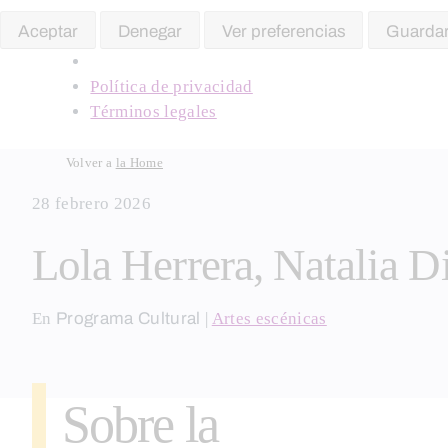
Aceptar
Denegar
Ver preferencias
Guardar
Política de privacidad
Términos legales
Skip
Volver a
la Home
to
28 febrero 2026
content
Lola Herrera, Natalia D
En
Programa Cultural
|
Artes escénicas
Sobre la