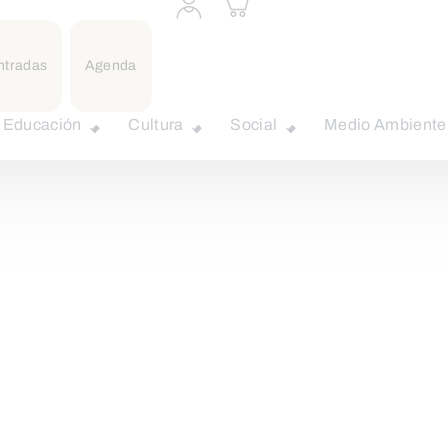
a
carrito
perfil
personal
ntradas
Agenda
Educación
Cultura
Social
Medio Ambiente