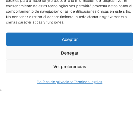
una video-creación de un sólo canal y
cookies para almacenar y/o acceder a la información del dispositivo. El
consentimiento de estas tecnologías nos permitirá procesar datos como el
alta definición realizada en 2010.
comportamiento de navegación o las identificaciones únicas en este sitio.
No consentir o retirar el consentimiento, puede afectar negativamente a
Pertenece a su serie “Fundos” en la que
ciertas características y funciones.
el artista distorsiona las escalas y las
características materiales del original
Aceptar
receptáculo en el que se ha filmado la
Denegar
película, para demostrarnos así las
Ver preferencias
propiedades de la fotografía para
modificar la percepción de la realidad.
Política de privacidad
Términos legales
Acceder a perfil personal
Inspeccionar carrito
Lucia Koch ha realizado exposiciones
individuales en Brasil, España (La Casa
Encendida de Madrid), Estados Unidos,
Perú y Nueva Zelanda, entre otros