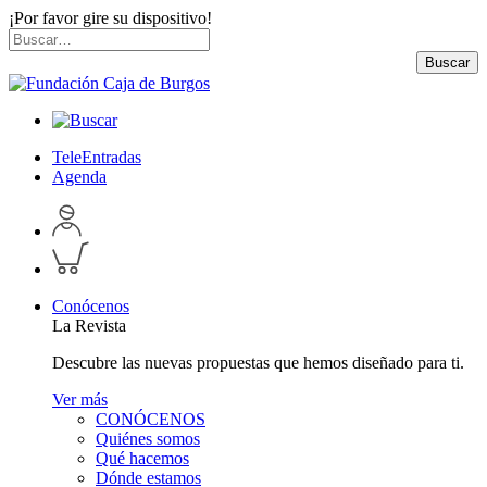
¡Por favor gire su dispositivo!
Skip
Buscar
to
por:
Buscar
content
TeleEntradas
Agenda
Acceder
a
Inspeccionar
perfil
carrito
personal
Conócenos
La Revista
Descubre las nuevas propuestas que hemos diseñado para ti.
Ver más
CONÓCENOS
Quiénes somos
Qué hacemos
Dónde estamos