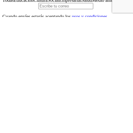
Todas
Educación
Cultura
Social
Empresarial
Salud
Medio ambiente
Cuando envíes estarás aceptando los
usos y condiciones
Enviar
Fundación Caja de Burgos
Calle La Puebla, 1 (Edificio Nexo)
09004 – Burgos – España
Teléfono:
(+34) 947 258 113
Email:
fundacion@cajadeburgos.com
Conócenos
Quiénes somos
Dónde estamos
La Revista
Trabaja con nosotros
Educación
Colegios
Programa Educa
Cultura
Programación cultural