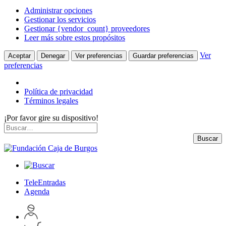
Administrar opciones
Gestionar los servicios
Gestionar {vendor_count} proveedores
Leer más sobre estos propósitos
Ver
Aceptar
Denegar
Ver preferencias
Guardar preferencias
preferencias
Política de privacidad
Términos legales
¡Por favor gire su dispositivo!
Skip
Buscar
to
por:
Buscar
content
TeleEntradas
Agenda
Acceder
a
Inspeccionar