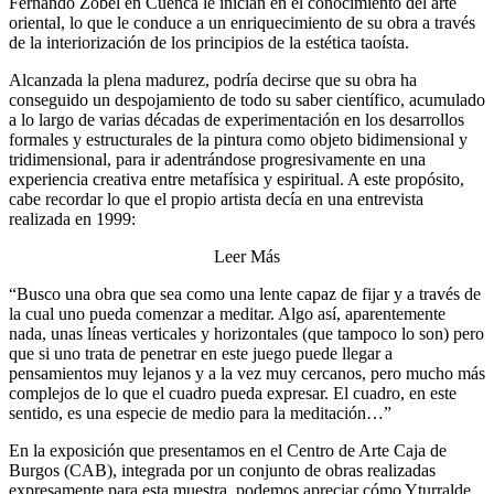
Fernando Zóbel en Cuenca le inician en el conocimiento del arte
oriental, lo que le conduce a un enriquecimiento de su obra a través
de la interiorización de los principios de la estética taoísta.
Alcanzada la plena madurez, podría decirse que su obra ha
conseguido un despojamiento de todo su saber científico, acumulado
a lo largo de varias décadas de experimentación en los desarrollos
formales y estructurales de la pintura como objeto bidimensional y
tridimensional, para ir adentrándose progresivamente en una
experiencia creativa entre metafísica y espiritual. A este propósito,
cabe recordar lo que el propio artista decía en una entrevista
realizada en 1999:
Leer Más
“Busco una obra que sea como una lente capaz de fijar y a través de
la cual uno pueda comenzar a meditar. Algo así, aparentemente
nada, unas líneas verticales y horizontales (que tampoco lo son) pero
que si uno trata de penetrar en este juego puede llegar a
pensamientos muy lejanos y a la vez muy cercanos, pero mucho más
complejos de lo que el cuadro pueda expresar. El cuadro, en este
sentido, es una especie de medio para la meditación…”
En la exposición que presentamos en el Centro de Arte Caja de
Burgos (CAB), integrada por un conjunto de obras realizadas
expresamente para esta muestra, podemos apreciar cómo Yturralde