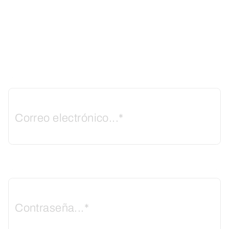
Formulario
de
Correo electrónico...*
inicio
de
sesión
Contraseña...*