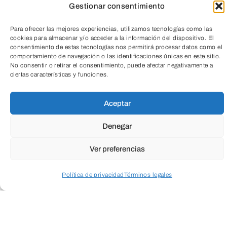
Salud
Medio ambiente
Gestionar consentimiento
Para ofrecer las mejores experiencias, utilizamos tecnologías como las
cookies para almacenar y/o acceder a la información del dispositivo. El
consentimiento de estas tecnologías nos permitirá procesar datos como el
comportamiento de navegación o las identificaciones únicas en este sitio.
No consentir o retirar el consentimiento, puede afectar negativamente a
ciertas características y funciones.
Aceptar
TeleEntradas
Denegar
Ver preferencias
Cuando envíes estarás aceptando los
usos y
condiciones
Política de privacidad
Términos legales
Acceder a perfil personal
Inspeccionar carrito