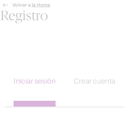
Skip
Volver a
la Home
Registro
to
content
Iniciar sesión
Crear cuenta